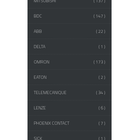
MITSUBISHI
( 137 )
BDC
( 147 )
ABB
( 22 )
DELTA
( 1 )
OMRON
( 173 )
EATON
( 2 )
TELEMECANIQUE
( 34 )
LENZE
( 6 )
PHOENIX CONTACT
( 7 )
SICK
( 1 )