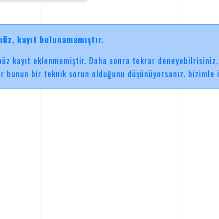
üz, kayıt bulunamamıştır.
üz kayıt eklenmemiştir. Daha sonra tekrar deneyebilrisiniz.
r bunun bir teknik sorun olduğunu düşünüyorsanız, bizimle il