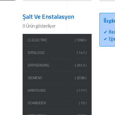
Şalt Ve Enstalasyon
Üzgün
0 Ürün gösteriliyor
✔ Hen
✔ Eğe
LS ELECTRIC
( 1090 )
DATALOGIC
( 147 )
DATASENSING
( 2613 )
SIEMENS
( 2038 )
HANYOUNG
( 177 )
SCHNEIDER
( 75 )