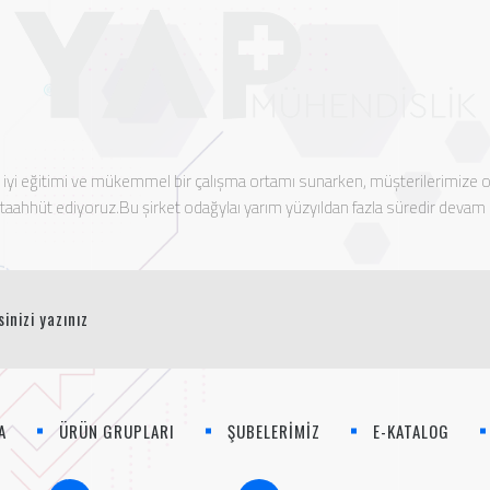
n iyi eğitimi ve mükemmel bir çalışma ortamı sunarken, müşterilerimize
aahhüt ediyoruz.Bu şirket odağylaı yarım yüzyıldan fazla süredir devam
A
ÜRÜN GRUPLARI
ŞUBELERİMİZ
E-KATALOG