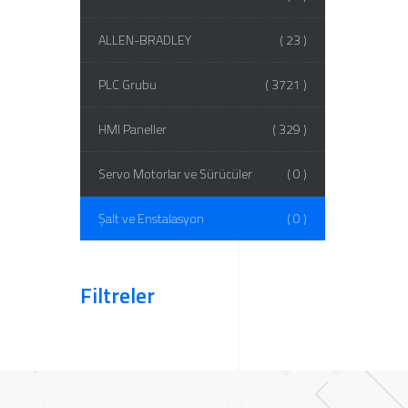
ALLEN-BRADLEY
( 23 )
PLC Grubu
( 3721 )
HMI Paneller
( 329 )
Servo Motorlar ve Sürücüler
( 0 )
Şalt ve Enstalasyon
( 0 )
Filtreler