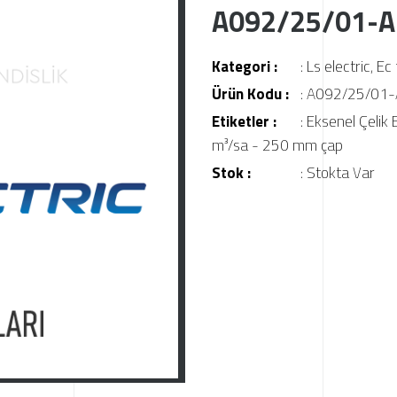
A092/25/01-
Kategori :
:
Ls electric
,
Ec 
Ürün Kodu :
: A092/25/01
Etiketler :
:
Eksenel Çelik
m³/sa - 250 mm çap
Stok :
: Stokta Var