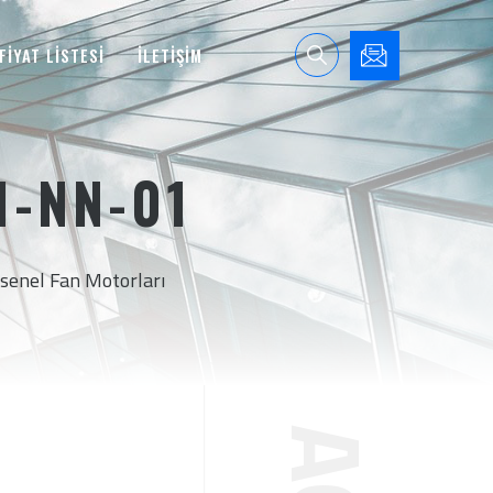
FİYAT LİSTESİ
İLETİŞİM
1-NN-01
senel Fan Motorları