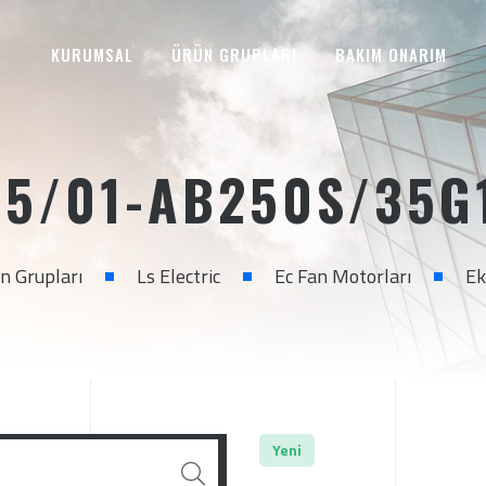
KURUMSAL
ÜRÜN GRUPLARI
BAKIM ONARIM
5/01-AB250S/35G
n Grupları
Ls Electric
Ec Fan Motorları
Ek
Yeni