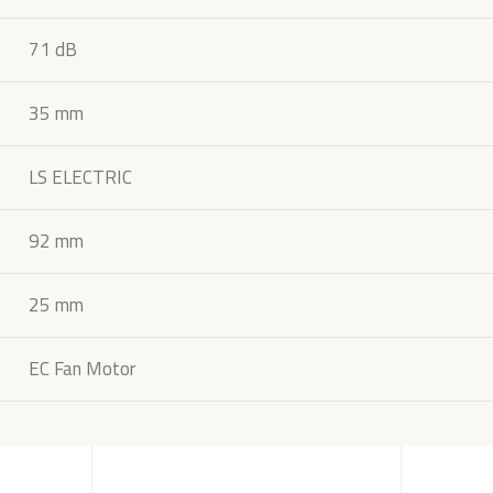
71 dB
35 mm
LS ELECTRIC
92 mm
25 mm
EC Fan Motor