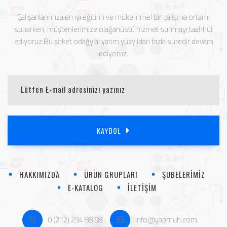
Çalışanlarımıza en iyi eğitimi ve mükemmel bir çalışma ortamı
sunarken, müşterilerimize olağanüstü hizmet sunmayı taahhüt
ediyoruz.Bu şirket odağylaı yarım yüzyıldan fazla süredir devam
ediyoruz.
KAYDOL
HAKKIMIZDA
ÜRÜN GRUPLARI
ŞUBELERİMİZ
E-KATALOG
İLETİŞİM
0 (212) 294 88 98
info@yapmuh.com