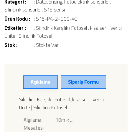
Kategori :
:
Datasensing
,
Fotoelektrik sensörler
,
Silindirik sensörler
,
S15 serisi
Ürün Kodu :
: S15-PA-2-G00-XG
Etiketler :
:
Silindirik Karşılıklı Fotosel
,
kısa seri
,
Verici
Ünite | Silindirik Fotosel
Stok :
: Stokta Var
Açıklama
Sipariş Formu
Silindirik Karşılıklı Fotosel ,kısa seri , Verici
Ünite | Silindirik Fotosel
Algılama
10m < …
Mesafesi