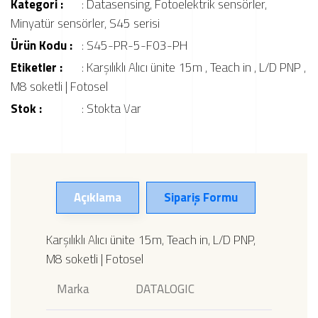
Kategori :
:
Datasensing
,
Fotoelektrik sensörler
,
Minyatür sensörler
,
S45 serisi
Ürün Kodu :
: S45-PR-5-F03-PH
Etiketler :
:
Karşılıklı Alıcı ünite 15m
,
Teach in
,
L/D PNP
,
M8 soketli | Fotosel
Stok :
: Stokta Var
Açıklama
Sipariş Formu
Karşılıklı Alıcı ünite 15m, Teach in, L/D PNP,
M8 soketli | Fotosel
Marka
DATALOGIC