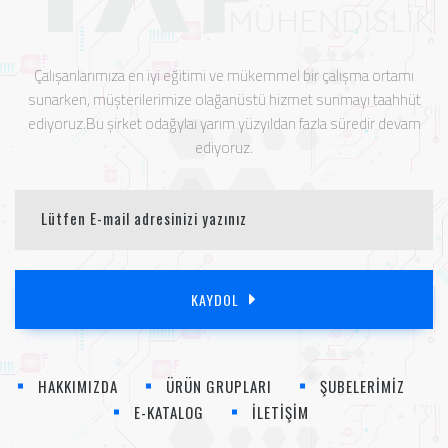
Çalışanlarımıza en iyi eğitimi ve mükemmel bir çalışma ortamı
sunarken, müşterilerimize olağanüstü hizmet sunmayı taahhüt
ediyoruz.Bu şirket odağylaı yarım yüzyıldan fazla süredir devam
ediyoruz.
KAYDOL
HAKKIMIZDA
ÜRÜN GRUPLARI
ŞUBELERİMİZ
E-KATALOG
İLETİŞİM