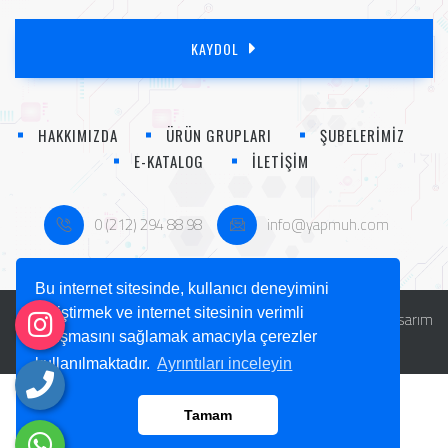
KAYDOL
HAKKIMIZDA
ÜRÜN GRUPLARI
ŞUBELERİMİZ
E-KATALOG
İLETİŞİM
0 (212) 294 88 98
info@yapmuh.com
Bu internet sitesinde, kullanıcı deneyimini
geliştirmek ve internet sitesinin verimli
Copyright © 2026 Yap Mühendislik Otomasyon Sistemleri | Tasarım
çalışmasını sağlamak amacıyla çerezler
Modernajans.com
kullanılmaktadır.
Ayrıntıları inceleyin
Tamam