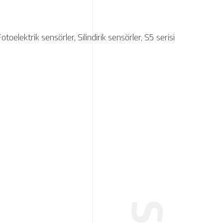
Fotoelektrik sensörler
,
Silindirik sensörler
,
S5 serisi
7