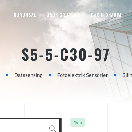
KURUMSAL
ÜRÜN GRUPLARI
BAKIM ONARIM
S5-5-C30-97
Datasensing
Fotoelektrik Sensörler
Sili
Yeni