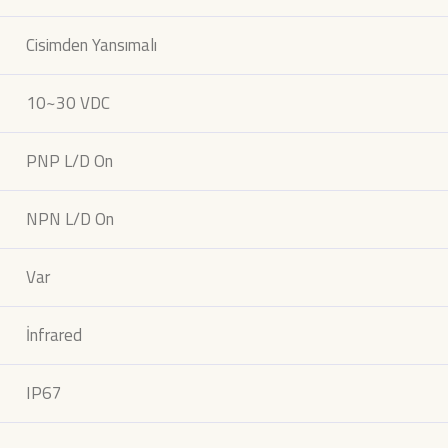
Cisimden Yansımalı
10~30 VDC
PNP L/D On
NPN L/D On
Var
İnfrared
IP67