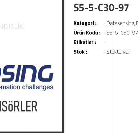
S5-5-C30-97
Kategori :
:
Datasensing
,
Ürün Kodu :
: S5-5-C30-9
Etiketler :
:
Stok :
: Stokta Var