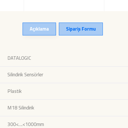
Açıklama
Sipariş Formu
DATALOGIC
Silindirik Sensörler
Plastik
M18 Silindirik
300<….<1000mm