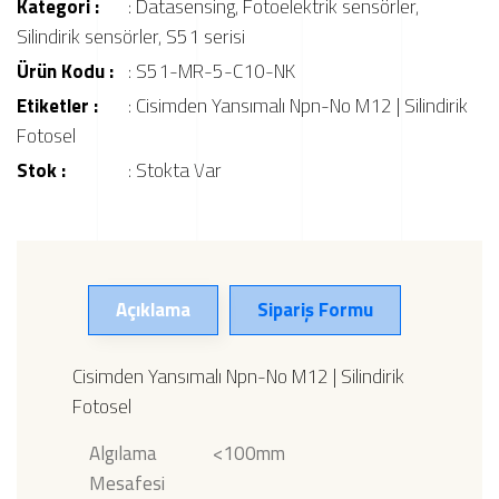
Kategori :
:
Datasensing
,
Fotoelektrik sensörler
,
Silindirik sensörler
,
S51 serisi
Ürün Kodu :
: S51-MR-5-C10-NK
Etiketler :
:
Cisimden Yansımalı Npn-No M12 | Silindirik
Fotosel
Stok :
: Stokta Var
Açıklama
Sipariş Formu
Cisimden Yansımalı Npn-No M12 | Silindirik
Fotosel
Algılama
<100mm
Mesafesi