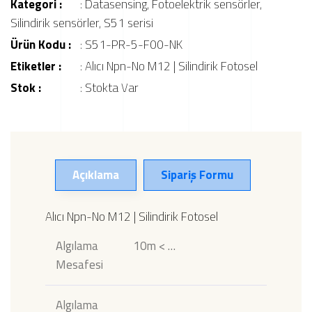
Kategori :
:
Datasensing
,
Fotoelektrik sensörler
,
Silindirik sensörler
,
S51 serisi
Ürün Kodu :
: S51-PR-5-F00-NK
Etiketler :
:
Alıcı Npn-No M12 | Silindirik Fotosel
Stok :
: Stokta Var
Açıklama
Sipariş Formu
Alıcı Npn-No M12 | Silindirik Fotosel
Algılama
10m < …
Mesafesi
Algılama