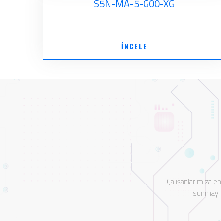
S5N-MA-5-G00-XG
İNCELE
Çalışanlarımıza e
sunmayı t