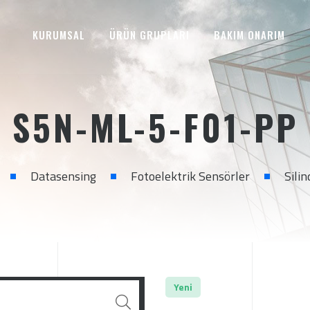
KURUMSAL
ÜRÜN GRUPLARI
BAKIM ONARIM
S5N-ML-5-F01-PP
Datasensing
Fotoelektrik Sensörler
Silin
Yeni