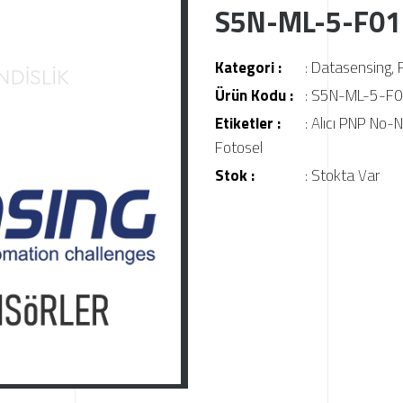
S5N-ML-5-F01
Kategori :
:
Datasensing
,
Ürün Kodu :
: S5N-ML-5-F
Etiketler :
:
Alıcı PNP No-
Fotosel
Stok :
: Stokta Var