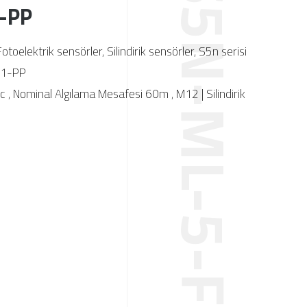
-PP
Fotoelektrik sensörler
,
Silindirik sensörler
,
S5n serisi
01-PP
Nc
,
Nominal Algılama Mesafesi 60m
,
M12 | Silindirik