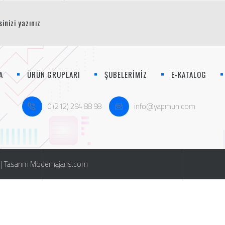
A
ÜRÜN GRUPLARI
ŞUBELERİMİZ
E-KATALOG
0 (212) 294 88 98
info@yapmuh.com
 | Tasarım Modernajans.com