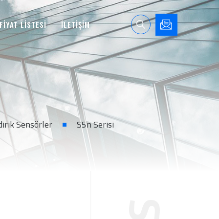
FİYAT LİSTESİ
İLETİŞİM
dirik Sensörler
S5n Serisi