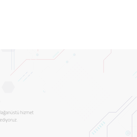
 olağanüstü hizmet
 ediyoruz.