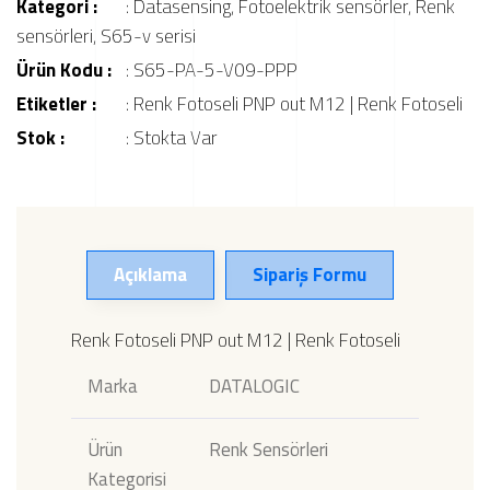
Kategori :
:
Datasensing
,
Fotoelektrik sensörler
,
Renk
sensörleri
,
S65-v serisi
Ürün Kodu :
: S65-PA-5-V09-PPP
Etiketler :
:
Renk Fotoseli PNP out M12 | Renk Fotoseli
Stok :
: Stokta Var
Açıklama
Sipariş Formu
Renk Fotoseli PNP out M12 | Renk Fotoseli
Marka
DATALOGIC
Ürün
Renk Sensörleri
Kategorisi