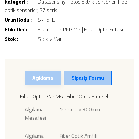
Kategori :
:
Datasensing
,
Fotoelektrik sensörler
,
Fiber
optik sensörler
,
S7 serisi
Ürün Kodu :
: S7-5-E-P
Etiketler :
:
Fiber Optik PNP M8 | Fiber Optik Fotosel
Stok :
: Stokta Var
Açıklama
Sipariş Formu
Fiber Optik PNP M8 | Fiber Optik Fotosel
Algılama
100 < … < 300mm
Mesafesi
Algılama
Fiber Optik Amfili