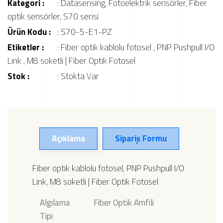
Kategori :
:
Datasensing
,
Fotoelektrik sensörler
,
Fiber
optik sensörler
,
S70 serisi
Ürün Kodu :
: S70-5-E1-PZ
Etiketler :
:
Fiber optik kablolu fotosel
,
PNP Pushpull I/O
Link
,
M8 soketli | Fiber Optik Fotosel
Stok :
: Stokta Var
Açıklama
Sipariş Formu
Fiber optik kablolu fotosel, PNP Pushpull I/O
Link, M8 soketli | Fiber Optik Fotosel
Algılama
Fiber Optik Amfili
Tipi