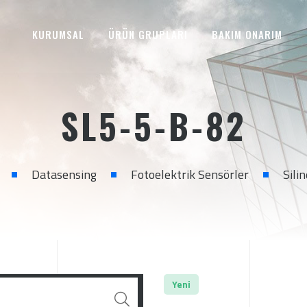
KURUMSAL
ÜRÜN GRUPLARI
BAKIM ONARIM
SL5-5-B-82
Datasensing
Fotoelektrik Sensörler
Sili
Yeni