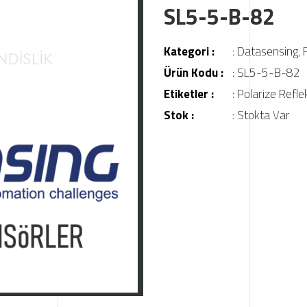
SL5-5-B-82
Kategori :
:
Datasensing
,
Ürün Kodu :
: SL5-5-B-82
Etiketler :
:
Polarize Refle
Stok :
: Stokta Var