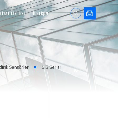
FİYAT LİSTESİ
İLETİŞİM
ndirik Sensörler
Sl5 Serisi