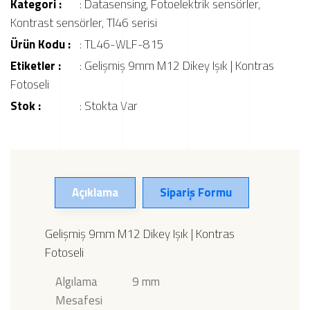
Kategori :
:
Datasensing
,
Fotoelektrik sensörler
,
Kontrast sensörler
,
Tl46 serisi
Ürün Kodu :
: TL46-WLF-815
Etiketler :
:
Gelişmiş 9mm M12 Dikey Işık | Kontras
Fotoseli
Stok :
: Stokta Var
Açıklama
Sipariş Formu
Gelişmiş 9mm M12 Dikey Işık | Kontras
Fotoseli
Algılama
9 mm
Mesafesi