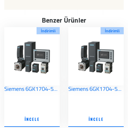
Benzer Ürünler
İndirimli
İndirimli
Siemens 6GK1704-5CW80-3AA0 Simatic NET
Siemens 6GK1704-5DW80-3AA0 Simatic NET
İNCELE
İNCELE