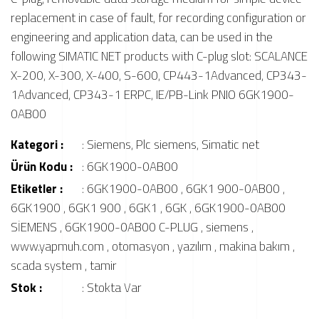
replacement in case of fault, for recording configuration or
engineering and application data, can be used in the
following SIMATIC NET products with C-plug slot: SCALANCE
X-200, X-300, X-400, S-600, CP443-1Advanced, CP343-
1Advanced, CP343-1 ERPC, IE/PB-Link PNIO 6GK1900-
0AB00
Kategori :
:
Siemens
,
Plc siemens
,
Simatic net
Ürün Kodu :
: 6GK1900-0AB00
Etiketler :
:
6GK1900-0AB00
,
6GK1 900-0AB00
,
6GK1900
,
6GK1 900
,
6GK1
,
6GK
,
6GK1900-0AB00
SİEMENS
,
6GK1900-0AB00 C-PLUG
,
siemens
,
www.yapmuh.com
,
otomasyon
,
yazılım
,
makina bakım
,
scada system
,
tamir
Stok :
: Stokta Var