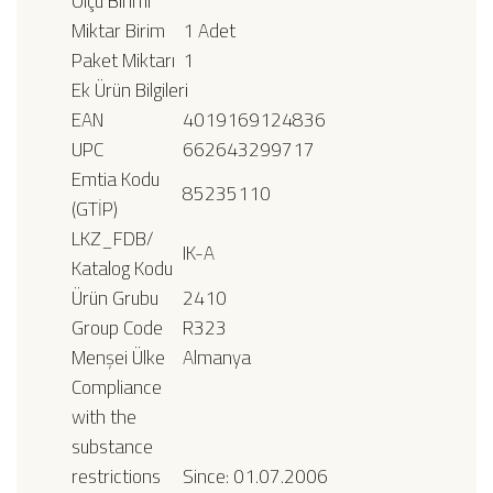
Ölçü Birimi
Miktar Birim
1 Adet
Paket Miktarı
1
Ek Ürün Bilgileri
EAN
4019169124836
UPC
662643299717
Emtia Kodu
85235110
(GTİP)
LKZ_FDB/
IK-A
Katalog Kodu
Ürün Grubu
2410
Group Code
R323
Menşei Ülke
Almanya
Compliance
with the
substance
restrictions
Since: 01.07.2006