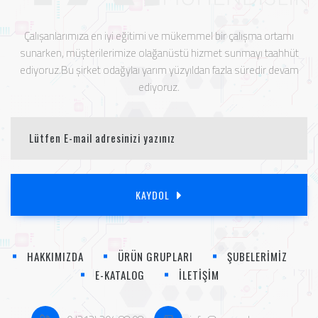
Çalışanlarımıza en iyi eğitimi ve mükemmel bir çalışma ortamı
sunarken, müşterilerimize olağanüstü hizmet sunmayı taahhüt
ediyoruz.Bu şirket odağylaı yarım yüzyıldan fazla süredir devam
ediyoruz.
KAYDOL
HAKKIMIZDA
ÜRÜN GRUPLARI
ŞUBELERİMİZ
E-KATALOG
İLETİŞİM