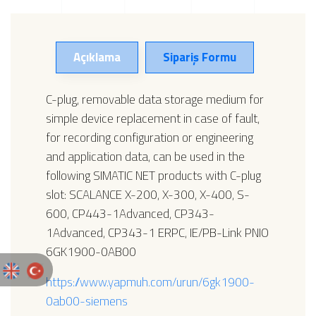
Açıklama
Sipariş Formu
C-plug, removable data storage medium for
simple device replacement in case of fault,
for recording configuration or engineering
and application data, can be used in the
following SIMATIC NET products with C-plug
slot: SCALANCE X-200, X-300, X-400, S-
600, CP443-1Advanced, CP343-
1Advanced, CP343-1 ERPC, IE/PB-Link PNIO
6GK1900-0AB00
https://www.yapmuh.com/urun/6gk1900-
0ab00-siemens