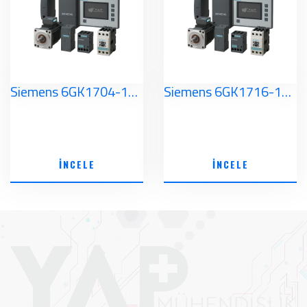
Siemens 6GK1704-1LW80-3AA0 Simatic NET
Siemens 6GK1716-1CB80-3AA0 Simatic NET
İNCELE
İNCELE