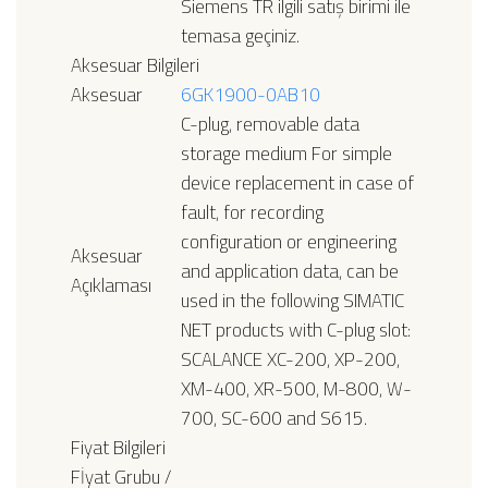
Siemens TR ilgili satış birimi ile
temasa geçiniz.
Aksesuar Bilgileri
Aksesuar
6GK1900-0AB10
C-plug, removable data
storage medium For simple
device replacement in case of
fault, for recording
configuration or engineering
Aksesuar
and application data, can be
Açıklaması
used in the following SIMATIC
NET products with C-plug slot:
SCALANCE XC-200, XP-200,
XM-400, XR-500, M-800, W-
700, SC-600 and S615.
Fiyat Bilgileri
Fİyat Grubu /