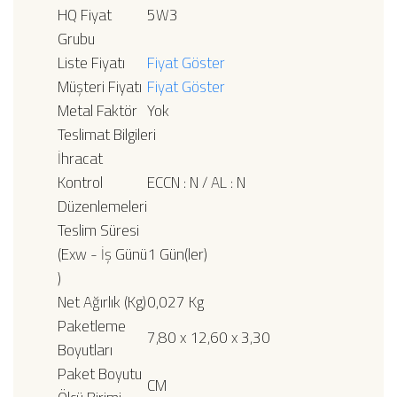
HQ Fiyat
5W3
Grubu
Liste Fiyatı
Fiyat Göster
Müşteri Fiyatı
Fiyat Göster
Metal Faktör
Yok
Teslimat Bilgileri
İhracat
Kontrol
ECCN : N / AL : N
Düzenlemeleri
Teslim Süresi
(Exw - İş Günü
1 Gün(ler)
)
Net Ağırlık (Kg)
0,027 Kg
Paketleme
7,80 x 12,60 x 3,30
Boyutları
Paket Boyutu
CM