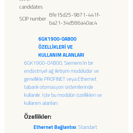
candidates
8fe15d25-9871-441f-
SCIP number
ba21-34d586a40ac4
6GK1900-0AB00
ÖZELLİKLERİ VE
KULLANIM ALANLARI
6GK1900-0AB00, Siemens'in bir
endüstriyel ağ iletişim modülüdür ve
genellikle PROFINET veya Ethernet
tabanlı otomasyon sistemlerinde
kullanılır. İşte bu modülün özellikleri ve
kullanım alanları:
Özellikler:
Ethernet Bağlantısı
: Standart