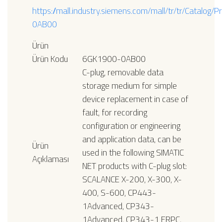
https://mall.industry.siemens.com/mall/tr/tr/Catalog
0AB00
Ürün
Ürün Kodu
6GK1900-0AB00
C-plug, removable data
storage medium for simple
device replacement in case of
fault, for recording
configuration or engineering
and application data, can be
Ürün
used in the following SIMATIC
Açıklaması
NET products with C-plug slot:
SCALANCE X-200, X-300, X-
400, S-600, CP443-
1Advanced, CP343-
1Advanced, CP343-1 ERPC,