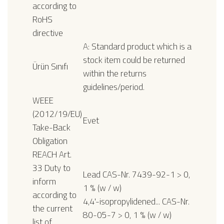
according to
RoHS
directive
A: Standard product which is a
stock item could be returned
Ürün Sınıfı
within the returns
guidelines/period.
WEEE
(2012/19/EU)
Evet
Take-Back
Obligation
REACH Art.
33 Duty to
Lead CAS-Nr. 7439-92-1 > 0,
inform
1 % (w / w)
according to
4,4'-isopropylidened... CAS-Nr.
the current
80-05-7 > 0, 1 % (w / w)
list of