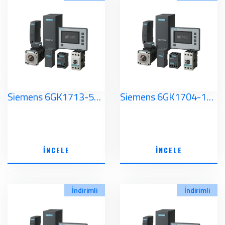
Siemens 6GK1713-5FB71-3AA0 Simatic NET
Siemens 6GK1704-1CW80-3AA0 Simatic NET
İNCELE
İNCELE
İndirimli
İndirimli