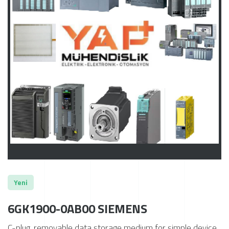
Yeni
6GK1900-0AB00 SIEMENS
C-plug, removable data storage medium for simple device